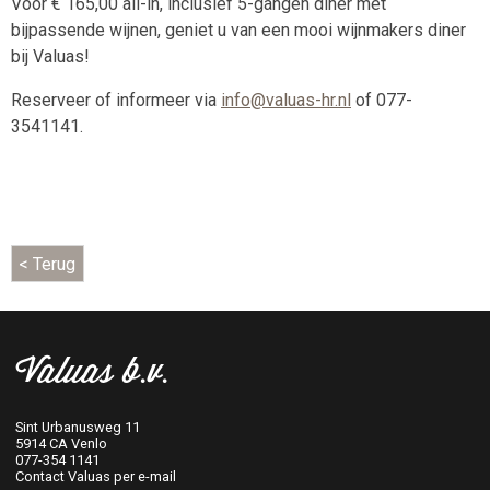
Voor € 165,00 all-in, inclusief 5-gangen diner met
bijpassende wijnen, geniet u van een mooi wijnmakers diner
bij Valuas!
Reserveer of informeer via
info@valuas-hr.nl
of 077-
3541141.
Valuas b.v.
Sint Urbanusweg 11
5914 CA Venlo
077-354 1141
Contact Valuas per e-mail