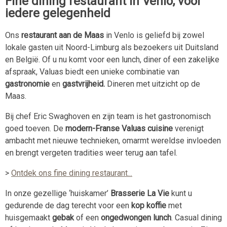
Fine dining restaurant in Venlo, voor
iedere gelegenheid
Ons
restaurant aan de Maas
in Venlo is geliefd bij zowel
lokale gasten uit Noord-Limburg als bezoekers uit Duitsland
en België. Of u nu komt voor een lunch, diner of een zakelijke
afspraak, Valuas biedt een unieke combinatie van
gastronomie
en
gastvrijheid.
Dineren met uitzicht op de
Maas.
Bij chef Eric Swaghoven en zijn team is het gastronomisch
goed toeven. De
modern-Franse Valuas cuisine
verenigt
ambacht met nieuwe technieken, omarmt wereldse invloeden
en brengt vergeten tradities weer terug aan tafel.
>
Ontdek ons fine dining restaurant...
In onze gezellige ‘huiskamer’
Brasserie La Vie
kunt u
gedurende de dag terecht voor een
kop koffie
met
huisgemaakt
gebak
of een
ongedwongen lunch
. Casual dining