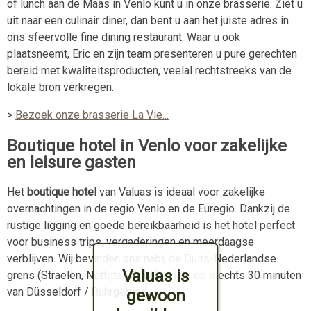
of lunch aan de Maas in Venlo kunt u in onze brasserie. Ziet u
uit naar een culinair diner, dan bent u aan het juiste adres in
ons sfeervolle fine dining restaurant. Waar u ook
plaatsneemt, Eric en zijn team presenteren u pure gerechten
bereid met kwaliteitsproducten, veelal rechtstreeks van de
lokale bron verkregen.
>
Bezoek onze brasserie La Vie...
Boutique hotel in Venlo voor zakelijke
en leisure gasten
Het
boutique hotel
van Valuas is ideaal voor zakelijke
overnachtingen in de regio Venlo en de Euregio. Dankzij de
rustige ligging en goede bereikbaarheid is het hotel perfect
voor business trips, vergaderingen en meerdaagse
verblijven. Wij bevinden ons nabij de Duits-Nederlandse
Valuas is
grens (Straelen, Nettetal, Kevelaer) en op slechts 30 minuten
van Düsseldorf / Ruhrgebied.
gewoon