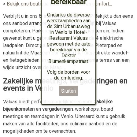
bereikbaar
>
Bekijk ons boutique hotel met 5-sterren comfort...
Ondanks de diverse
Verblijft u in ons
5-sterren boutique hotel
? Bekijkt u dan eens
werkzaamheden aan
ons aanbod arrangementen, die een verblijf bij Valuas
de Sint Urbanusweg
completeren. Parkeren kunt u op ons eigen terrein. Indien
in Venlo is Hotel-
Restaurant Valuas
gewenst kunt u gebruikmaken van 1 van de 4 elektrische
gewoon met de auto
laadpalen. Direct gelegen aan het bekende Pieterpad en
bereikbaar via de
natuurlint de Maascorridor vindt u hier uitgestrekte wandel-
Dokter
en fietsgebieden en geniet u vanaf het riante terras van een
Blumenkampstraat.
wijds uitzicht over de Maas.
Volg de borden voor
de omleiding.
Zakelijke meetings, vergaderingen en
events in Venlo
Valuas biedt perfecte mogelijkheden voor
zakelijke
bijeenkomsten
en
vergaderingen
, workshops, board
meetings en teamdagen in Venlo. Uiteraard kunt u gebruik
maken van alle faciliteiten, ons culinaire aanbod en de
mogelijkheden om te overnachten.